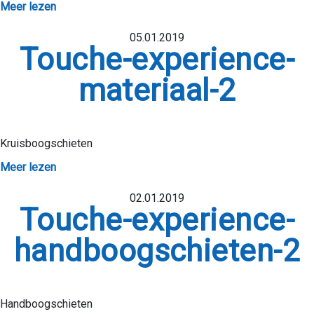
CONTACT
Meer lezen
S AANVRAGEN
05.01.2019
Touche-experience-
materiaal-2
Kruisboogschieten
Meer lezen
02.01.2019
Touche-experience-
handboogschieten-2
Handboogschieten