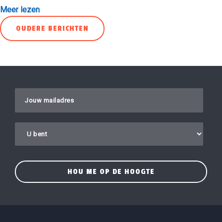
Meer lezen
Berichtnavigatie
OUDERE BERICHTEN
Laat dit veld leeg.