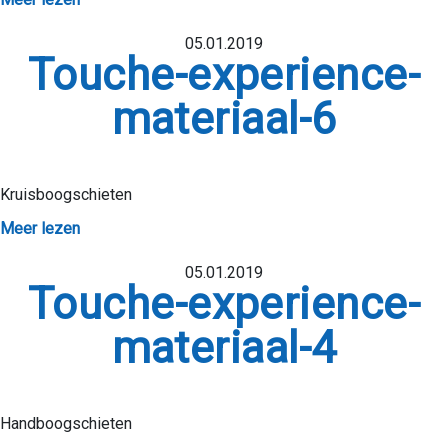
05.01.2019
Touche-experience-
materiaal-6
Kruisboogschieten
VER ONS
Meer lezen
IMPACT
05.01.2019
ARTNERS
Touche-experience-
ONCEPTEN
materiaal-4
AANBOD
NIEUWS
Handboogschieten