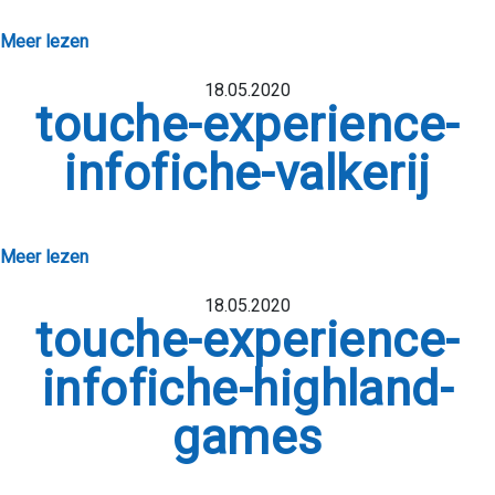
Meer lezen
18.05.2020
touche-experience-
infofiche-valkerij
Meer lezen
OVER ONS
18.05.2020
IMPACT
touche-experience-
PARTNERS
infofiche-highland-
CONCEPTEN
games
AANBOD