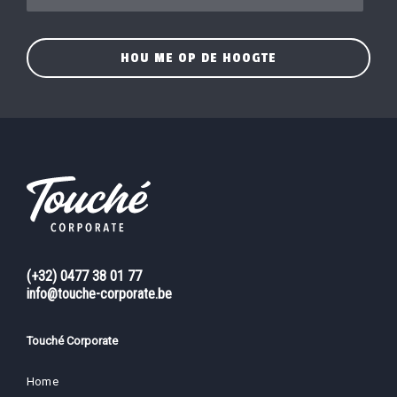
(+32) 0477 38 01 77
info@touche-corporate.be
Touché Corporate
Home