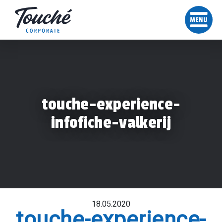
touche-experience-
infofiche-valkerij
18.05.2020
touche-experience-