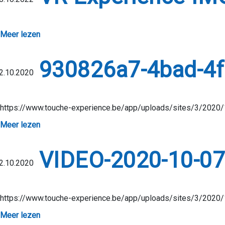
Meer lezen
930826a7-4bad-4
2.10.2020
https://www.touche-experience.be/app/uploads/sites/3/202
Meer lezen
VIDEO-2020-10-07
2.10.2020
https://www.touche-experience.be/app/uploads/sites/3/202
Meer lezen