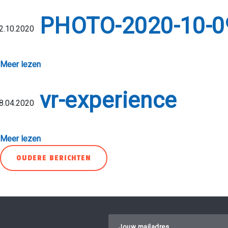
PHOTO-2020-10-0
2.10.2020
Meer lezen
vr-experience
8.04.2020
Meer lezen
Berichtnavigatie
OUDERE BERICHTEN