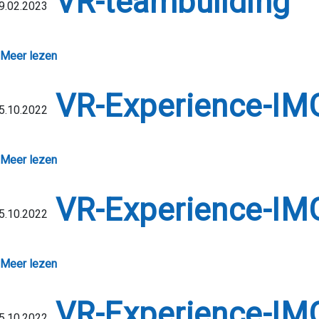
VR-teambuilding
9.02.2023
Meer lezen
VR-Experience-I
5.10.2022
Meer lezen
VR-Experience-I
5.10.2022
Meer lezen
VR-Experience-I
5.10.2022