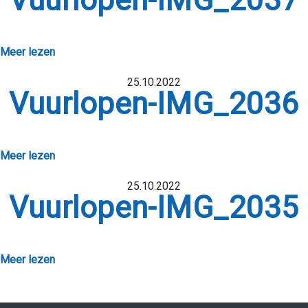
Vuurlopen-IMG_2037
Meer lezen
25.10.2022
Vuurlopen-IMG_2036
VER ONS
Meer lezen
IMPACT
25.10.2022
ARTNERS
Vuurlopen-IMG_2035
ONCEPTEN
AANBOD
Meer lezen
NIEUWS
CONTACT